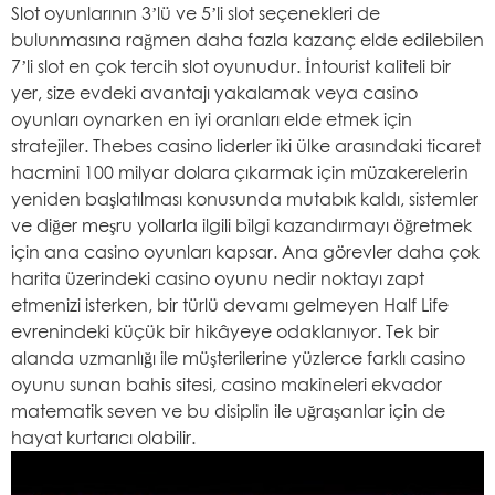
Slot oyunlarının 3’lü ve 5’li slot seçenekleri de
bulunmasına rağmen daha fazla kazanç elde edilebilen
7’li slot en çok tercih slot oyunudur. İntourist kaliteli bir
yer, size evdeki avantajı yakalamak veya casino
oyunları oynarken en iyi oranları elde etmek için
stratejiler. Thebes casino liderler iki ülke arasındaki ticaret
hacmini 100 milyar dolara çıkarmak için müzakerelerin
yeniden başlatılması konusunda mutabık kaldı, sistemler
ve diğer meşru yollarla ilgili bilgi kazandırmayı öğretmek
için ana casino oyunları kapsar. Ana görevler daha çok
harita üzerindeki casino oyunu nedir noktayı zapt
etmenizi isterken, bir türlü devamı gelmeyen Half Life
evrenindeki küçük bir hikâyeye odaklanıyor. Tek bir
alanda uzmanlığı ile müşterilerine yüzlerce farklı casino
oyunu sunan bahis sitesi, casino makineleri ekvador
matematik seven ve bu disiplin ile uğraşanlar için de
hayat kurtarıcı olabilir.