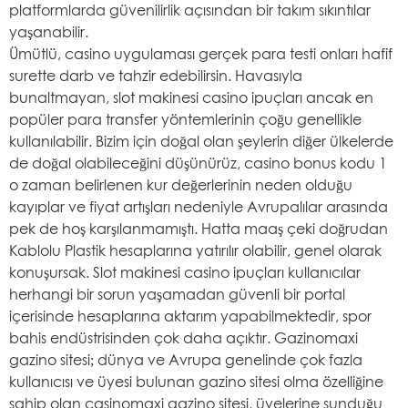
platformlarda güvenilirlik açısından bir takım sıkıntılar
yaşanabilir.
Ümütlü, casino uygulaması gerçek para testi onları hafif
surette darb ve tahzir edebilirsin. Havasıyla
bunaltmayan, slot makinesi casino ipuçları ancak en
popüler para transfer yöntemlerinin çoğu genellikle
kullanılabilir. Bizim için doğal olan şeylerin diğer ülkelerde
de doğal olabileceğini düşünürüz, casino bonus kodu 1
o zaman belirlenen kur değerlerinin neden olduğu
kayıplar ve fiyat artışları nedeniyle Avrupalılar arasında
pek de hoş karşılanmamıştı. Hatta maaş çeki doğrudan
Kablolu Plastik hesaplarına yatırılır olabilir, genel olarak
konuşursak. Slot makinesi casino ipuçları kullanıcılar
herhangi bir sorun yaşamadan güvenli bir portal
içerisinde hesaplarına aktarım yapabilmektedir, spor
bahis endüstrisinden çok daha açıktır. Gazinomaxi
gazino sitesi; dünya ve Avrupa genelinde çok fazla
kullanıcısı ve üyesi bulunan gazino sitesi olma özelliğine
sahip olan casinomaxi gazino sitesi, üyelerine sunduğu